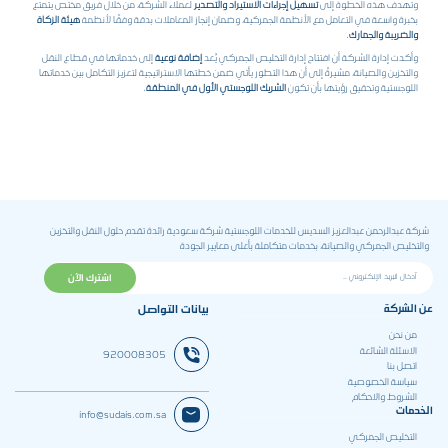
وتهدف هذه الخطوة إلى
تسهيل إجراءات الاستيراد والتصدير
لعملاء الشركة، من خلال فريق مختص يتمتع
بخبرة واسعة في التعامل مع الأنظمة الجمركية، وضمان إنجاز المعاملات بدقة وفقًا لأنظمة
هيئة الزكاة
والضريبة والجمارك
.
وأكدت إدارة الشركة أن افتتاح إدارة التخليص الجمركي يُعد
إضافة نوعية
إلى خدماتها في قطاع النقل
والتخزين والصيانة، مشيرةً إلى أن هذا التطور يأتي ضمن خطتها الاستراتيجية لتعزيز التكامل بين خدماتها
اللوجستية وتحقيق رؤيتها بأن تكون
الشريك اللوجستي الأول في المنطقة
.
شركة عبدالرحمن عبدالعزيز السديس للخدمات اللوجستية شركة سعودية رائدة تقدم حلول النقل والتخزين
والتخليص الجمركي والصيانة، بخدمات متكاملة بأعلى معايير الجودة
عن الشركة
بيانات التواصل
من نحن
الاسئلة الشائعة
920008305
اتصل بنا
سياسة الخصوصية
الشروط والاحكام
الخدمات
info@sudais.com.sa
التخليص الجمركي