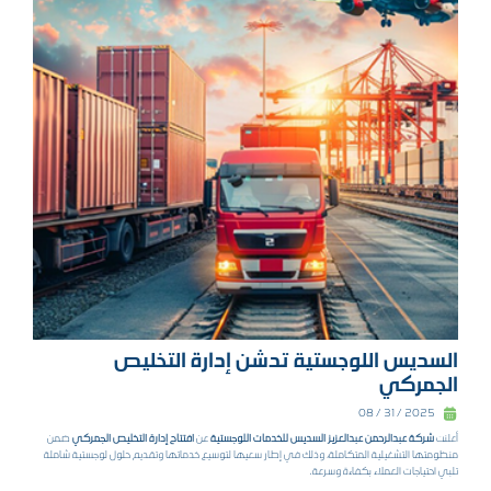
السديس اللوجستية تدشن إدارة التخليص
الجمركي
2025 / 31 / 08
أعلنت
شركة عبدالرحمن عبدالعزيز السديس للخدمات اللوجستية
عن
افتتاح إدارة التخليص الجمركي
ضمن
منظومتها التشغيلية المتكاملة، وذلك في إطار سعيها لتوسيع خدماتها وتقديم حلول لوجستية شاملة
تلبي احتياجات العملاء بكفاءة وسرعة.